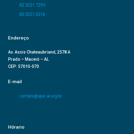
82 3221.7293
82 3221.0216
Endereço
Av. Assis Chateaubriand, 2578 A
Prado – Maceió – AL
CEP: 57010-070
E-mail
contato@ape-al.org.br
Hórario